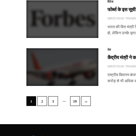
विदेश
फोर्ब्स के इस सूच
MRITUNJAY TIWAR
भारत की वित्त मंत्री
हो, लेकिन उनके द्वारा
देश
केंद्रीय मंत्री न
MRITUNJAY TIWAR
राष्ट्रीय विमानन कं
करोड़ से भी अधिक क
…
→
1
2
3
19