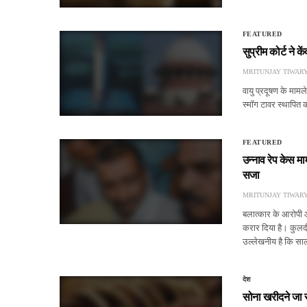
FEATURED
सुप्रीम कोर्ट ने 
MRITUNJAY TIWAR
वायु प्रदूषण के माम
स्मॉग टावर स्थापित
FEATURED
उन्नाव रेप केस म
सजा
MRITUNJAY TIWAR
बलात्कार के आरोपी औ
करार दिया है। कुल
उल्लेखनीय है कि 
देश
सोना खरीदने जा र