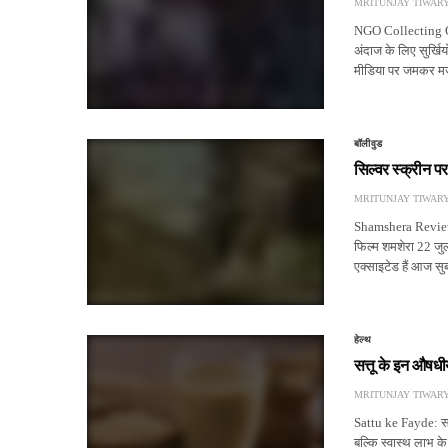
MRITUNJAY TIWAR
NGO Collecting C
अंदाज के लिए सुर्खि
मीडिया पर जमकर म
बॉलीवुड
सिल्वर स्क्रीन प
MRITUNJAY TIWAR
Shamshera Review In
फिल्म शमशेरा 22 जुल
एक्साइटेड हैं आज स
हेल्थ
सत्तू के इन औषधीय
MRITUNJAY TIWAR
Sattu ke Fayde: सत्त
बल्कि स्वास्थ लाभ के