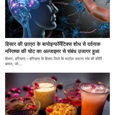
हिसार की छात्रा के बायोइन्फॉर्मेटिक्स शोध से दर्दनाक
मस्तिष्क की चोट का अल्जाइमर से संबंध उजागर हुआ
हिसार, हरियाणा – हरियाणा के हिसार जिले के भाटोल जाटान गांव की कीर्ति
बामल, जो…